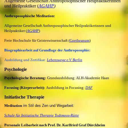
Allgemeine Gesellschaft Anthroposophischer Heilpraktikerinnen
und Heilpraktiker (
AGAHP
)
Anthroposophische Meditation:
Allgemeine Gesellschaft Anthroposophischer Heilpraktikerinnen und
Heilpraktiker (
AGAHP
)
Freie Hochschule für Geisteswissenschaft (
Goetheanum
)
Biographiearbeit auf Grundlage der Anthroposophie:
Ausbildung und Zertifikat:
Lebenswege e.V. Berlin
Psychologie
Psychologische Beratung:
Grundausbildung:
ALH-Akademie Haan
Focusing (Körperarbeit):
Ausbildung in Focusing:
DAF
Initiatische Therapie
Meditation
im Stil
des Zen und Wegarbeit
:
Schule für Initiatische Therapie Todtmoos-Rütte
Personale Leibarbeit nach
Prof. Dr. Karlfried Graf Dürckheim